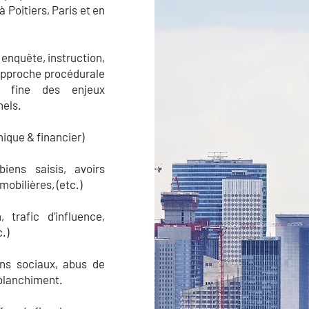
 Poitiers, Paris et en
 enquête, instruction,
approche procédurale
n fine des enjeux
nels.
ique & financier)
biens saisis, avoirs
obilières, (etc.)
 trafic d’influence,
c.)
ens sociaux, abus de
 blanchiment.