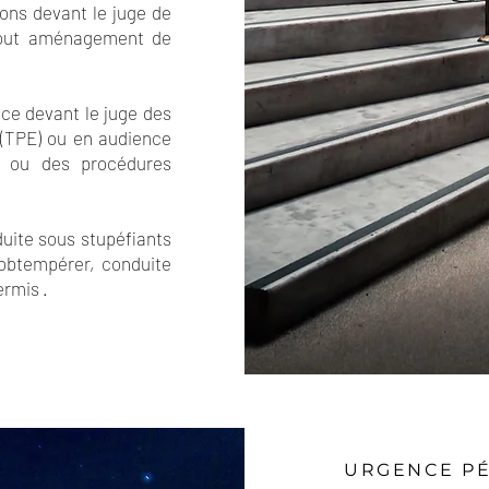
ions devant le juge de
 tout aménagement de
ce devant le juge des
s (TPE) ou en audience
s ou des procédures
uite sous stupéfiants
’obtempérer, conduite
ermis .
URGENCE P