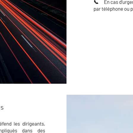
📞 En cas d’urge
par téléphone ou p
ES
end les dirigeants,
mpliqués dans des