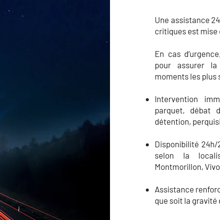
Une assistance 24h
critiques est mise
En cas d’urgence
pour assurer la
moments les plus 
Intervention im
parquet, débat 
détention, perqui
Disponibilité 24h/
selon la localis
Montmorillon, Vivo
Assistance renforc
que soit la gravité