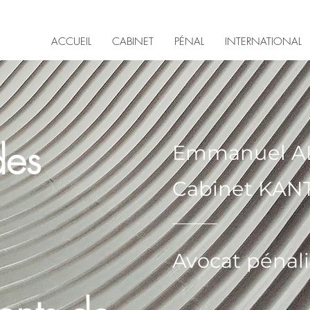
ACCUEIL
CABINET
PÉNAL
INTERNATIONAL
des
Emmanuel A
Cabinet KAN
Avocat pénali