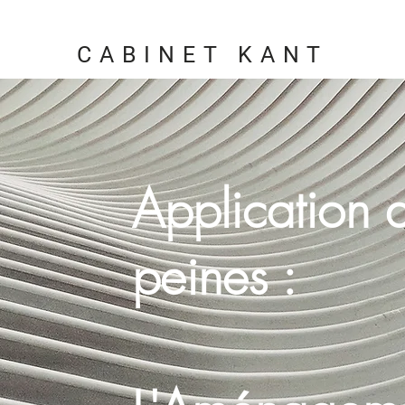
CABINET KANT
Application 
peines :