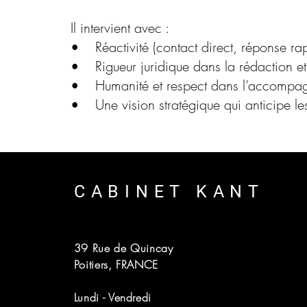
Il intervient avec :
• Réactivité (contact direct, réponse ra
• Rigueur juridique dans la rédaction et
• Humanité et respect dans l’accompag
• Une vision stratégique qui anticipe le
CABINET KANT
39 Rue de Quincay
Poitiers, FRANCE​
Lundi - Vendredi