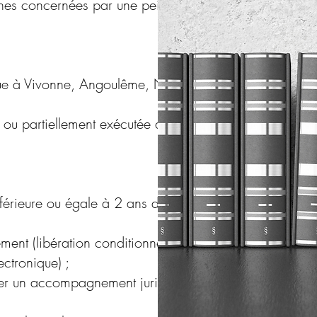
onnes concernées par une peine de
ue à Vivonne, Angoulême, Niort,
 ou partiellement exécutée avec
érieure ou égale à 2 ans de
ent (libération conditionnelle,
ectronique) ;
ser un accompagnement juridique