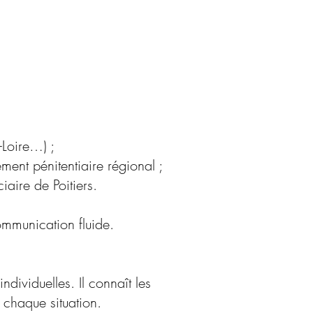
-Loire…) ;
ent pénitentiaire régional ;
aire de Poitiers.
ommunication fluide.
dividuelles. Il connaît les
à chaque situation.