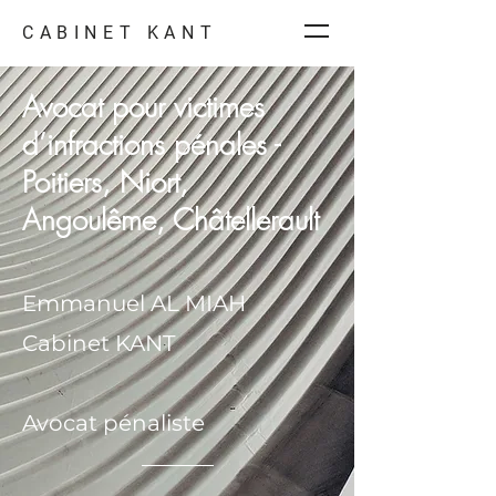
CABINET KANT
Avocat pour victimes
d’infractions pénales -
Poitiers, Niort,
Angoulême, Châtellerault
Emmanuel AL MIAH
Cabinet KANT
Avocat pénaliste