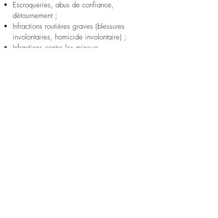
Escroqueries, abus de confiance,
détournement ;
Infractions routières graves (blessures
involontaires, homicide involontaire) ;
Infractions contre les mineurs.
Accompagnement à chaque étape
En tant que victime, vous pouvez être
accompagné :
Lors du dépôt de plainte ou d’une audition
libre ;
Devant le juge d’instruction (constitution de
partie civile, demande d’actes) ;
Lors d’une audience correctionnelle ou
criminelle ;
Dans une procédure de médiation ou
composition pénale ;
Lors d’un recours devant la CIVI
(Commission d’indemnisation des victimes